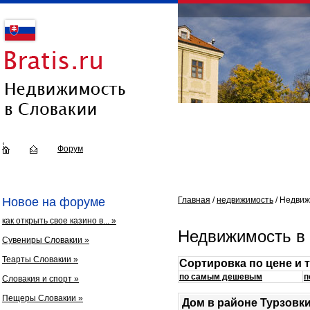
Форум
Новое на форуме
Главная
/
недвижимость
/ Недвиж
как открыть свое казино в... »
Недвижимость в
Сувениры Словакии »
Теарты Словакии »
Сортировка по цене и 
по самым дешевым
п
Словакия и спорт »
Пещеры Словакии »
Дом в районе Турзовк