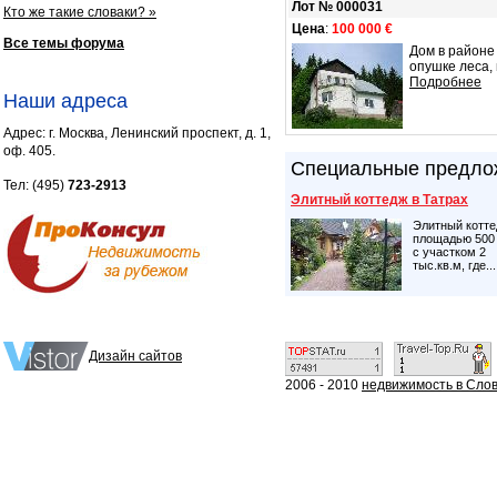
Лот № 000031
Кто же такие словаки? »
Цена
:
100 000 €
Все темы форума
Дом в районе 
опушке леса, 
Подробнее
Наши адреса
Адрес: г. Москва, Ленинский проспект, д. 1,
оф. 405.
Специальные предло
Тел: (495)
723-2913
Элитный коттедж в Татрах
Элитный котт
площадью 500 
с участком 2
тыс.кв.м, где...
Дизайн сайтов
2006 - 2010
недвижимость в Словак